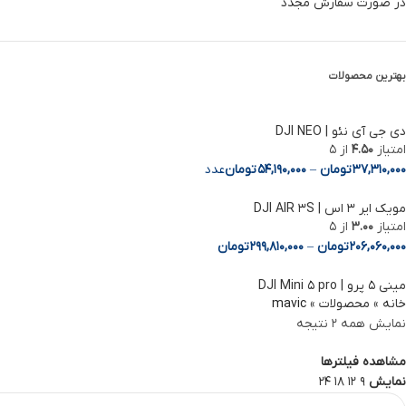
در صورت سفارش مجدد
بهترین محصولات
دی جی آی نئو | DJI NEO
امتیاز
4.50
از 5
37,310,000
تومان
–
54,190,000
تومان
عدد
مویک ایر 3 اس | DJI AIR 3S
امتیاز
3.00
از 5
206,060,000
تومان
–
299,810,000
تومان
مینی ۵ پرو | DJI Mini ۵ pro
خانه
»
محصولات
»
mavic
نمایش همه 2 نتیجه
Facebook
مشاهده فیلترها
Instagram
نمایش
9
12
18
24