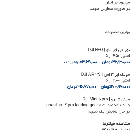
موجود در انبار
در صورت سفارش مجدد
بهترین محصولات
دی جی آی نئو | DJI NEO
امتیاز
4.50
از 5
36,930,000
تومان
–
53,640,000
تومان
عدد
مویک ایر 3 اس | DJI AIR 3S
امتیاز
3.00
از 5
203,970,000
تومان
–
296,770,000
تومان
مینی ۵ پرو | DJI Mini ۵ pro
خانه
»
محصولات
»
phantom 4 pro landing gear
در حال نمایش یک نتیجه
مشاهده فیلترها