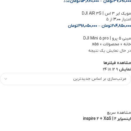
37,090,000
تومان
–
53,870,000
تومان
عدد
مویک ایر 3 اس | DJI AIR 3S
امتیاز
3.00
از 5
204,850,000
تومان
–
298,050,000
تومان
مینی ۵ پرو | DJI Mini ۵ pro
خانه
»
محصولات
»
x5s
در حال نمایش یک نتیجه
مشاهده فیلترها
نمایش
9
12
18
24
مشاهده سریع
اینسپایر 2 | inspire 2 + X5S