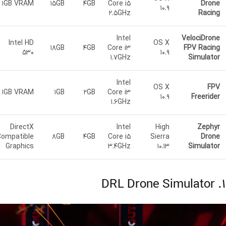
1GB VRAM
15GB
4GB
Core i5
Drone
10.9
2.5GHz
Racing
Intel
VelociDrone
Intel HD
OS X
18GB
4GB
Core i3
FPV Racing
530
10.9
1.7GHz
Simulator
Intel
OS X
FPV
1GB VRAM
1GB
2GB
Core i3
10.9
Freerider
1.6GHz
DirectX
Intel
High
Zephyr
Compatible
8GB
4GB
Core i5
Sierra
Drone
Graphics
3.4GHz
10.13
Simulator
۱. DRL Drone Simulator