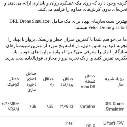
گزینه وجود دارد که روی مک عملکرد روان و پایداری ارائه می‌دهند و
تجربه‌ای بدون کرش‌های مداوم را فراهم می‌کنند.
بهترین شبیه‌سازهای پهپاد برای مک شامل DRL Drone Simulator،
Liftoff و VelociDrone هستند.
ما می‌خواهیم شما با کمترین میزان خطر و ریسک، پرواز با پهپاد را
تجربه کنید. به همین دلیل، در ادامه پنج مورد از بهترین شبیه‌سازهای
سازگار با مک را معرفی می‌کنیم تا بتوانید مهارت‌های خود را یاد
بگیرید، تمرین کنید و از یک تجربه پرواز مجازی فوق‌العاده لذت ببرید.
حداقل
حداقل
پهپاد شبیه
حداقل
حداقل
فضای
حداقل
نسخه
ساز
پردازنده
رم
ذخیره
گرافیک
mac OS
سازی
2×2048MB
DRL Drone
16GB
8GB
3.7GHz
Catalina
VRAM
Simulator
Intel
Liftoff FPV
OS X