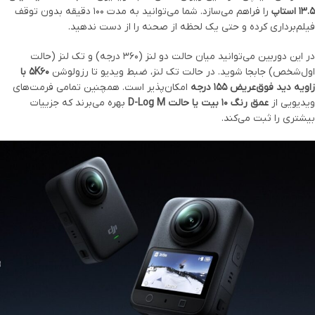
۱۳.۵ استاپ
را فراهم می‌سازد. شما می‌توانید به مدت ۱۰۰ دقیقه بدون توقف
فیلم‌برداری کرده و حتی یک لحظه از صحنه را از دست ندهید.
در این دوربین می‌توانید میان حالت دو لنز (۳۶۰ درجه) و تک لنز (حالت
اول‌شخص) جابجا شوید. در حالت تک لنز، ضبط ویدیو تا رزولوشن
5K60 با
زاویه دید فوق‌عریض ۱۵۵ درجه
امکان‌پذیر است. همچنین تمامی فرمت‌های
ویدیویی از
عمق رنگ ۱۰ بیت یا حالت D-Log M
بهره می‌برند که جزییات
بیشتری را ثبت می‌کند.