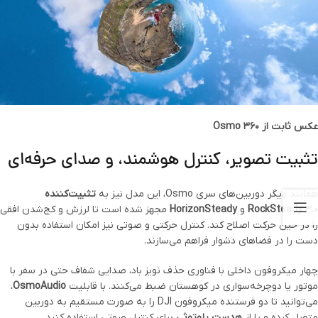
عکس ثابت از Osmo 360
تثبیت تصویر، کنترل هوشمند، و صدای حرفه‌ای
همانند دیگر دوربین‌های سری Osmo، این مدل نیز به
تثبیت‌کننده
RockSteady 3.0
و
HorizonSteady
مجهز شده است تا لرزش و کج‌شدن افقی
را در حین حرکت اصلاح کند. کنترل حرکتی و صوتی نیز امکان استفاده بدون
دست را در فضاهای دشوار فراهم می‌سازند.
چهار میکروفون داخلی با فناوری حذف نویز باد، صدایی شفاف حتی در سفر با
موتور یا دوچرخه‌سواری در کوهستان ضبط می‌کنند. با قابلیت
OsmoAudio
،
می‌توانید تا دو فرستنده میکروفون DJI را به صورت مستقیم به دوربین
متصل کرده و یا از
هدست بلوتوثی
برای کنترل صوتی استفاده کنید.