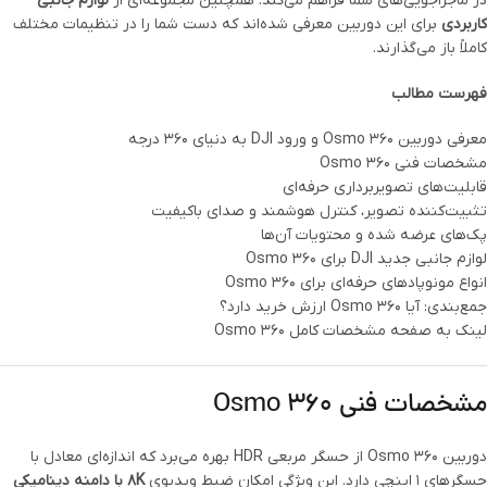
در ماجراجویی‌های شما فراهم می‌کند. همچنین مجموعه‌ای از
لوازم جانبی
کاربردی
برای این دوربین معرفی شده‌اند که دست شما را در تنظیمات مختلف
کاملاً باز می‌گذارند.
فهرست مطالب
معرفی دوربین Osmo 360 و ورود DJI به دنیای ۳۶۰ درجه
مشخصات فنی Osmo 360
قابلیت‌های تصویربرداری حرفه‌ای
تثبیت‌کننده تصویر، کنترل هوشمند و صدای باکیفیت
پک‌های عرضه شده و محتویات آن‌ها
لوازم جانبی جدید DJI برای Osmo 360
انواع مونوپادهای حرفه‌ای برای Osmo 360
جمع‌بندی: آیا Osmo 360 ارزش خرید دارد؟
لینک به صفحه مشخصات کامل Osmo 360
مشخصات فنی Osmo 360
دوربین Osmo 360 از حسگر مربعی HDR بهره می‌برد که اندازه‌ای معادل با
حسگرهای ۱ اینچی دارد. این ویژگی امکان ضبط ویدیوی
۸K با دامنه دینامیکی