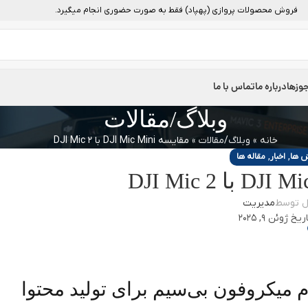
فروش محصولات پروازی (پهپاد) فقط به صورت حضوری انجام میگیرد.
وزها
درباره ما
تماس با ما
وبلاگ/مقالات
خانه
»
وبلاگ/مقالات
»
مقایسه DJI Mic Mini با DJI Mic 2
,
,
ش ها
اخبار
مقاله ها
ل توسط
مدیریت
یخ ژوئن 9, 2025
DJI Mic Mi با DJI Mic 2 | کدام میکروفون بی‌سیم برای تولید محتوا