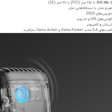
: تا ۲۵۰ متر (FCC) یا ۱۶۰ متر (CE)
DJI Mic 2
هردو مدل با دستگاه‌هایی مثل:
دوربین‌های DSLR
گوشی‌های iOS و اندروید
لپ‌تاپ و کامپیوتر
گجت‌های DJI مانند Osmo Pocket و Osmo Action سازگارند.