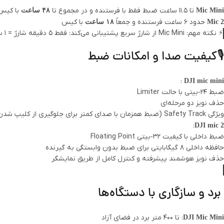
تا ۱۱.۵ ساعت ضبط فقط با فرستنده و در مجموع تا
با کیس 
Mic Mini
۴۸ ساعت
WhatsApp
حدود ۶ ساعت فرستنده و جمعاً
با کیس
Mic 2
۱۸ ساعت
⚡ نکته مهم: Mic Mini از شارژ سریع پشتیبانی می‌کند: فقط ۵ دقیقه شارژ = ۱ ساعت استفاده!
Telegram
🎙️کیفیت صدا و امکانات ضبط
:
DJI mic mini
ضبط ۲۴‑بیتی با حالت Limiter
حذف نویز دو مرحله‌ای
ویژگی Safety Track (ضبط همزمان با صدای کمتر برای جلوگیری از کلیپ شدن)
:
DJI mic 2
ضبط داخلی با کیفیت ۳۲‑بیتی Floating Point
حافظه داخلی ۸ گیگابایتی برای ضبط بدون وابستگی به گیرنده
حذف نویز هوشمند پیشرفته و کنترل کامل از طریق نمایشگر
برد و سازگاری با دستگاه‌ها
: تا ۴۰۰ متر برد در فضای آزاد
DJI Mic Mini