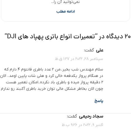
نمی‌توانید آن را...
ادامه مطلب
20 دیدگاه در “
تعمیرات انواع باتری پهپاد های DJI
”
علی
گفت:
سپتامبر 28, 2022 در 1:27 ق.ظ
سلام مهندس شب بخیر..من 2 عدد باطری فانتوم 4 دارم که
در هنگام پرواز یکدفعه خالی کرد و هلی شات پایین اومد.. الان
2 دقیقه پرواز میده و باطری باد نکرده..امکان تعمیر هست
چون الان بخاطر مشکل مالی توان خرید باطری آکبند رو ندارم
پاسخ
سجاد رحیمی
گفت:
اکتبر 9, 2022 در 9:26 ب.ظ