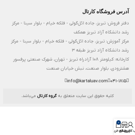
آدرس فروشگاه کارتال
دفتر فروش: تبریز، جاده ائل‌گولی - فلکه خیام - بلوار سینا - مرکز
رشد دانشگاه آزاد تبریز همکف
مرکز آموزش: تبریز، جاده ائل‌گولی - فلکه خیام - بلوار سینا - مرکز
رشد دانشگاه آزاد تبریز طبقه 3
کارخانه: کیلومتر ۱۰۸ آزادراه تبریز - تهران، شهرک صنعتی پرفسور
هشترودی، بلوار صنعت، نبش خیابان صنعت
info@kartaluav.com
041-1815
کلیه حقوق این سایت متعلق به
گروه کارتال
می‌باشد.
0
فروشگاه
کاربری من
سبد خرید