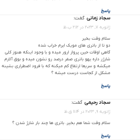
پاسخ
سجاد زمانی
گفت:
ژانویه 7, 2023 در 2:12 ب.ظ
سلام وقت بخیر
دو تا از باتری های مویک ایرم خراب شده
گاهی اوقات حین پرواز ارور میده و با وجود اینکه هنوز کلی
شارژر داره یهو باتری صفر درصد رو نشون میده و بوق آلارم
میکشه و سریعا ارتفاع کم میکنه که با فرود اضطراری بشینه
مشکل از کجاست درست میشه ؟
پاسخ
سجاد رحیمی
گفت:
ژانویه 9, 2023 در 11:14 ق.ظ
سلام وقت شما هم بخیر. باتری ها چند بار شارژ شدن ؟
پاسخ