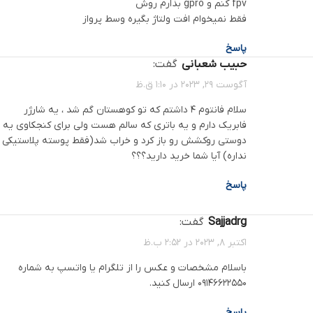
fpv کنم و gpro بذارم روش
فقط نمیخوام افت ولتاژ بگیره وسط پرواز
پاسخ
حبیب شعبانی
گفت:
آگوست 29, 2023 در 1:10 ق.ظ
سلام فانتوم ۴ داشتم که تو کوهستان گم شد ، یه شارژر
فابریک دارم و یه باتری که سالم هست ولی برای کنجکاوی یه
دوستی روکشش رو باز کرد و خراب شد(فقط پوسته پلاستیکی
نداره) آیا شما خرید دارید؟؟؟
پاسخ
sajjadrg
گفت:
اکتبر 8, 2023 در 2:52 ب.ظ
باسلام مشخصات و عکس را از تلگرام یا واتسپ به شماره
09146622550 ارسال کنید.
پاسخ