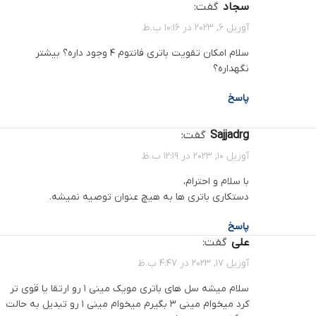
سجاد
گفت:
آوریل 6, 2023 در 10:16 ب.ظ
سلام امکان تقویت باتری فانتوم ۴ وجود داره؟ بیشتر
نگهداره؟
پاسخ
sajjadrg
گفت:
آوریل 10, 2023 در 12:19 ب.ظ
با سلام و احترام،
دستکاری باتری ها به هیچ عنوان توصیه نمیشه.
پاسخ
علی
گفت:
آوریل 17, 2023 در 4:47 ب.ظ
سلام میشه سل های باتری مویک مینی ۱ رو ارتقا یا قوی تر
کرد میخوام مینی ۳ بگیرم میخوام مینی ۱ رو تبدیل به حالت