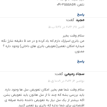
تلفن: 35558591-041
پاسخ
مجید
گفت:
اکتبر 28, 2022 در 11:27 ب.ظ
سلام وقت بخیر
من باتری اسپارک دارم که باد کرده و در حد 5 دقیقه شارژ نگه
میداره امکان تعمیر(تعویض باتری های داخلی) وجود داره ؟
ممنون
پاسخ
سجاد رحیمی
گفت:
نوامبر 12, 2022 در 10:09 ق.ظ
سلام وقت شما هم بخیر. امکان تعویض سل ها وجود داره.
باید بررسی بشه که چند تا از سل هاتون باید تعویض بشن.
اگه بیشتر از یک سل نیاز به تعویض داشته باشه صرفه ی
اقتصادی برای شما نداره که باتری رو تعمیر کنید.