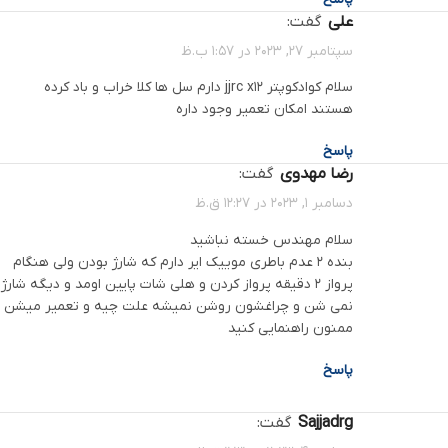
علی
گفت:
سپتامبر 27, 2023 در 1:57 ب.ظ
سلام کوادکوپتر jjrc x12 دارم سل ها کلا خراب و باد کرده
هستند امکان تعمیر وجود داره
پاسخ
رضا مهدوی
گفت:
دسامبر 1, 2023 در 12:27 ق.ظ
سلام مهندس خسته نباشید
بنده ۲ عدم باطری موییک ایر دارم که شارژ بودن ولی هنگام
پرواز ۲ دقیقه پرواز کردن و هلی شات پایین اومد و دیگه شارژ
نمی شن و چراغشون روشن نمیشه علت چیه و تعمیر میشن
ممنون راهنمایی کنید
پاسخ
sajjadrg
گفت: