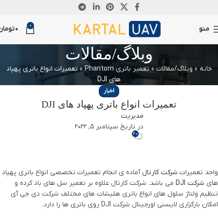
0
منو
0
تومان
وبلاگ/مقالات
خانه
»
وبلاگ/مقالات
»
تعمیر باتری Phantom
»
تعمیرات انواع باتری پهپاد
های DJI
اخبار
تعمیرات انواع باتری پهپاد های DJI
مدیریت
در تاریخ سپتامبر 5, 2022
20
واحد تعمیرات
شرکت کارتال
آماده ی انجام تعمیرات تخصصی انواع باتری پهپاد
های
شرکت DJI
می باشد. شرکت کارتال علاوه بر تعمیر سل های باد کرده و
تنظیم ولتاژ سلول های انواع باتری هلیشات های مختلف شرکت دی جی آی
امکان بارگزاری لایسنی اورجینال شرکت DJI روی باتری ها را دارد.