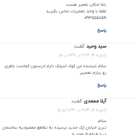
بله امکان تعمیر هست
لطفا با واحد تعمیرات تماس بگیرید
04135558591
پاسخ
سید وحید
گفت:
ژانویه 14, 2024 در 11:47 ب.ظ
سلام شرمنده من کواد اسپارک دارم ادرستون کجاست باطری
رو بیارم تعمییر
پاسخ
آیلا محمدی
گفت:
ژانویه 15, 2024 در 10:33 ق.ظ
سلام
تبریز خیابان ارک جدید نرسیده به تقاطع مقصودیه ساختمان
دیبا طبقه 5 واحد 10