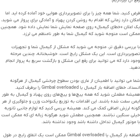
رفع آن بپردازیم.
فرض کنید، شما همه چیز را برای تصویربرداری هوایی خود آماده کرده اید. اما
امکان دارد زمانی که اقدام به روشن کردن پهپاد و آمادگی برای پرواز می شوید،
یک اعلان «خطای گیمبال» روی صفحه نمایش شما نمایش داده شود. همچنین
ممکن است متوجه شوید که گیمبال شما به طور نامنظم می لرزد.
با بررسی دقیق تر، متوجه می شوید که مشکل از گیمبال شما و تجهیزات
تصویربرداری است. این یک مشکل رایج است. خوشبختانه، چندین مرحله
وجود دارد که می توانید برای رفع این مشکل و بازگشت سریع به پرواز انجام
دهید.
شما می توانید با اطمینان از عاری بودن سطوح چرخشی گیمبال از هرگونه
انسداد، خطای اضافه بار گیمبال یا Gimbal overloaded را برطرف کنید.
همیشه مطمئن شوید که همه پیچ‌ها و پیچ‌های روی پهباد و گیمبال به طور
ایمن سفت شده باشند. این اقدامات به توزیع یکنواخت وزن و جلوگیری از هر
گونه لرزش اضافی کمک می کند. همیشه بررسی کنید که لوازم جانبی ثانویه
خیلی سنگین نباشند. همچنین مطمئن شوید هرگونه زباله ای که ممکن است
با موتور گیمبال تداخل داشته باشد وجود نداشته باشد.
اضافه بار گیمبال یا Gimbal overloaded ممکن است یک اتفاق رایج در طول