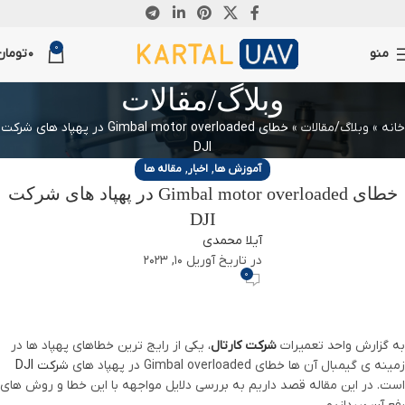
0
منو
0
تومان
وبلاگ/مقالات
خانه
»
وبلاگ/مقالات
»
خطای Gimbal motor overloaded در پهپاد های شرکت
DJI
,
,
آموزش ها
اخبار
مقاله ها
خطای Gimbal motor overloaded در پهپاد های شرکت
DJI
آیلا محمدی
در تاریخ آوریل 10, 2023
0
به گزارش واحد تعمیرات
شرکت کارتال
، یکی از رایج ترین خطاهای پهپاد ها در
زمینه ی گیمبال آن ها خطای Gimbal overloaded در پهپاد های
شرکت DJI
است. در این مقاله قصد داریم به بررسی دلایل مواجهه با این خطا و روش های