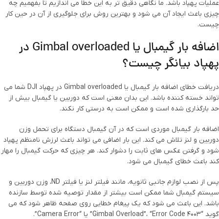
عملیات پهپاد باشد. ما نگاهی دقیق تر به این خطا می اندازیم تا بفهمیم چه
چیزی باعث ایجاد آن می شود و بهترین روش برای جلوگیری از آن در حین کار
چیست.
اضافه بار گیمبال یا Gimbal overloaded در
پهپاد بیانگر چیست؟
دریافت خطای اضافه بار گیمبال یا Gimbal overloaded در پهپاد DJI شما می
تواند خسته کننده باشد. این بدان معنی است که دوربین یا گیمبال بیش از
حد بارگذاری شده است و ممکن است به درستی کار نکند.
اضافه بار گیمبال موردی است که در آن گیمبال دستگاه برای تحمل وزن
دوربین و لنز تلاش می کند. این بار اضافی می تواند باعث لرزش نامنظم پهپاد
شود و گرفتن عکس های ثابت را دشوار کند. هر چیزی که حرکت گیمبال را مهار
کند باعث خطای گیمبال می شود.
پس از نصب لوازم جانبی ثانویه، مانند فیلتر لنز یا فیلتر ND، وزن دوربین و
سیستم گیمبال شما ممکن است بیشتر از مقدار توصیه شده توسط سازنده
باشد. این باعث می شود که یک پیغام خطایی روی صفحه ظاهر شود که می
گوید “Gimbal Overload”، “Error Code 4003” یا “Camera Error”.