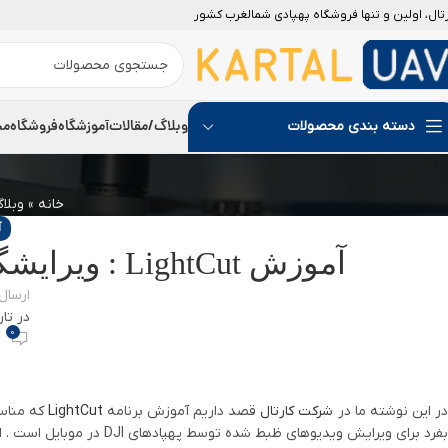
رتال، اولین و تنها فروشگاه پهپادی شمالغرب کشور
وبلاگ/مقالات
آموزشگاه
فروشگاه
مج
دسته بندی محصولات
خانه
»
وبلا
آ
آموزش LightCut : ویرایشگر ویدیو محصولات DJI در موبایل
ارسال
در تاریخ
0
در این نوشته ما در
شرکت کارتال
قصد داریم آموزش برنامه
LightCut
که مناسب
بفرد برای ویرایش ویدیوهای ظبط شده توسط پهپادهای DJI در موبایل است . این برنامه توسط