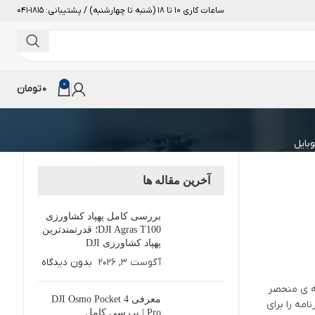
ساعات کاری 10 تا 18 (شنبه تا چهارشنبه) / پشتیبانی: 1815-041
0
0
تومان
آخرین مقاله ها
بررسی کامل پهپاد کشاورزی
DJI Agras T100؛ قدرتمندترین
پهپاد کشاورزی DJI
آگوست 3, 2026
بدون دیدگاه
مه ی منحصر
معرفی DJI Osmo Pocket 4
امه را برای
Pro | بررسی کامل