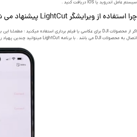
سیستم عامل اندروید یا IOS دریافت کنید .
چرا استفاده از ویرایشگر LightCut پیشنهاد می شود؟
اگر از محصولات DJI برای عکاسی یا فیلم برداری استفاده میکنید ؛ مط
اتصال به محصولات DJI می باشد . با برنامه LightCut میتوانید چندین پهپاد را به گوشی موبایل خود وصل کنید.