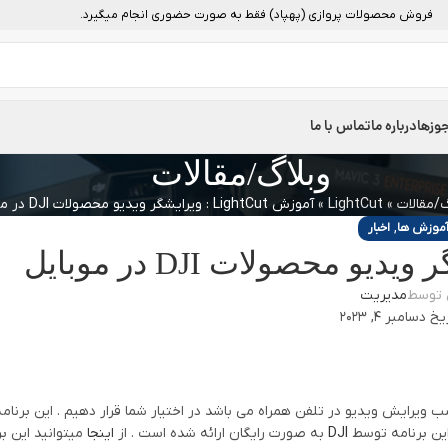
فروش محصولات پروازی (پهپاد) فقط به صورت حضوری انجام میگیرد.
وزها
درباره ما
تماس با ما
وبلاگ/مقالات
گ/مقالات
»
LightCut
»
آموزش LightCut : ویرایشگر ویدیو محصولات DJI در موبایل
,
موزش ها
اخبار
 توسط
مدیریت
 دسامبر 4, 2023
 ویرایش ویدیو در تلفن همراه می باشد در اختیار شما قرار دهیم . این برنا
DJI
به صورت رایگان ارائه شده است . از
اینجا
میتوانید این برن