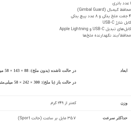
۱ عدد باتری
محافظ گیمبال (Gimbal Guard)
۴ جفت ملخ یدکی و ۸ عدد پیچ یدکی
کابل شارژ USB-C
کابل‌های تبدیل USB-C و Apple Lightning
محافظ/بند نگهدارنده ملخ‌ها
ابعاد
در حالت تاشده (بدون ملخ): 88 × 143 × 58 میلی‌متر
در حالت باز (با ملخ): 300 × 242 × 58 میلی‌متر
کمتر از 249 گرم
وزن
35.7 مایل بر ساعت (حالت Sport)
حداکثر سرعت