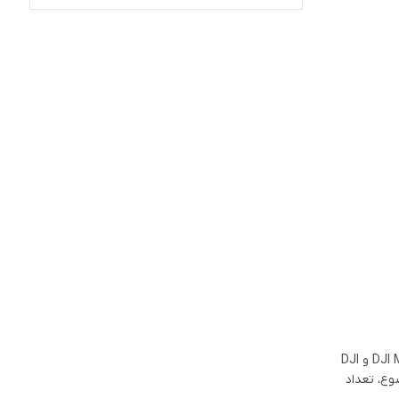
تلگرام کارتال
پهپاد ATOM 2 که در فوریه ۲۰۲۵ معرفی شد و هم‌اکنون به فروش می‌رسد، به‌طور مستقیم با سری پهپادهای مبتدی DJI Mini رقابت می‌کند؛ از جمله DJI Mini 4K و DJI
شود. دلیل اصلی این موضوع، تعداد