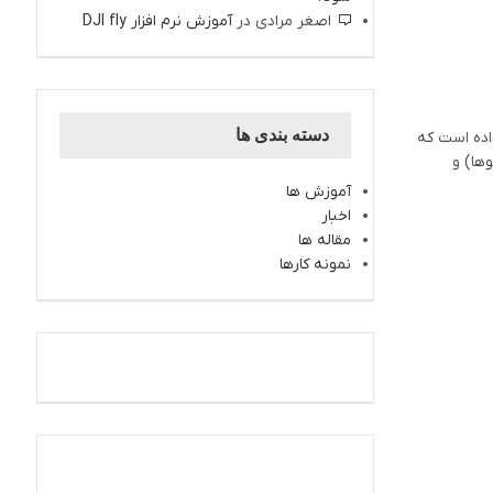
اصغر مرادی
در
آموزش نرم افزار DJI fly
دسته بندی ها
 استانداردها را برای همه بالاتر می‌برد. از این نظر، Potensic با معرفی ATOM 2 نشان داده است که
ده (کمبوها) و
آموزش ها
اخبار
مقاله ها
نمونه کارها
اینستاگرام کارتال