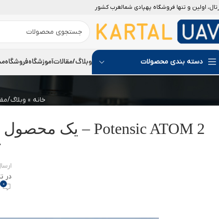
رتال، اولین و تنها فروشگاه پهپادی شمالغرب کشور
وبلاگ/مقالات
آموزشگاه
فروشگاه
مج
دسته بندی محصولات
خانه
»
وبلاگ/مقا
Potensic ATOM 2 – 
ک
ارسا
در تاری
0