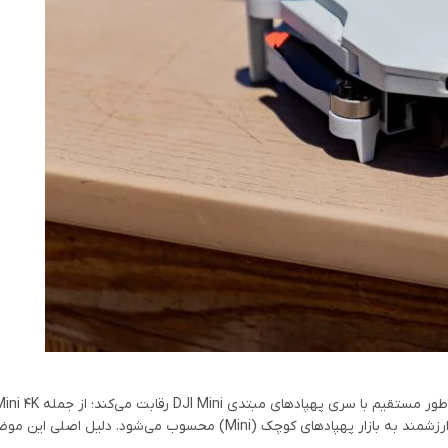
Mini 2 SE، به‌عنوان یک جایگزین برای محصولات DJI، پهپاد ATOM 2 افزوده‌ای ارزشمند به بازار پهپادهای کوچک (Mini) محسوب می‌