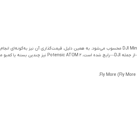
همان‌طور که گفته شد، ATOM 2 یک رقیب مستقیم برای DJI Mini 2 SE و DJI Mini 4K محسوب می‌شود. به همین دلیل، قیمت‌گذاری آن نیز به‌گون
همین رده رقابتی قرار بگیرد. همان‌طور که در میان بیشتر تولیدکنندگان پهپاد—از جمله DJI—رایج شده است،  ATOM 2