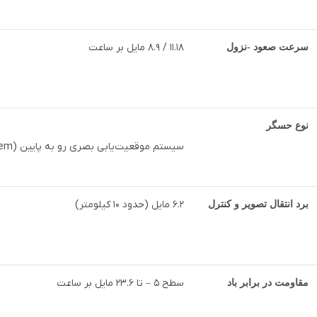
11.18 / 8.9 مایل بر ساعت
سرعت صعود -نزول
نوع حسگر
سیستم موقعیت‌یابی بصری رو به پایین (Downward Vision Positioning System)
6.2 مایل (حدود ۱۰ کیلومتر)
برد انتقال تصویر و کنترل
سطح ۵ – تا 23.6 مایل بر ساعت
مقاومت در برابر باد