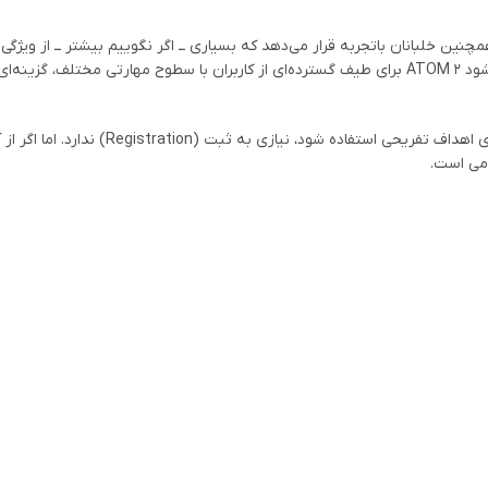
ن مبتدی و همچنین خلبانان باتجربه قرار می‌دهد که بسیاری ــ اگر نگوییم بیشتر ــ از ویژ
که کاربران DJI به آن‌ها علاقه‌مند شده و انتظار دارند. همین موضوع باعث می‌شود ATOM 2 برای طیف گسترده‌ای از کاربران با سطوح مهارتی 
با وزن کمتر از ۲۵۰ گرم، پهپاد ATOM 2 در ایالات متحده، در صورتی که صرفاً برای اهداف تفریحی استفاده شود، نیازی 
امی است.