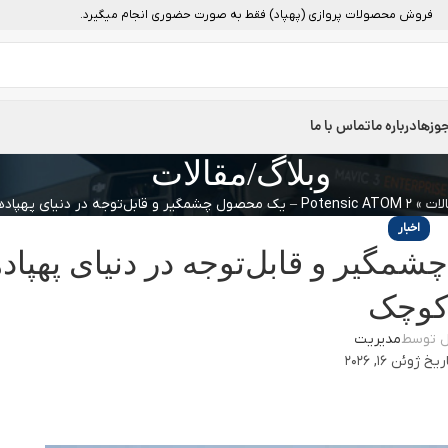
فروش محصولات پروازی (پهپاد) فقط به صورت حضوری انجام میگیرد.
وزها
درباره ما
تماس با ما
وبلاگ/مقالات
لات
»
Potensic ATOM 2 – یک محصول چشمگیر و قابل‌توجه در دنیای پهپادهای کوچک
اخبار
یک محصول چشمگیر و قابل‌توجه در دنیای پهپا
وچک
ل توسط
مدیریت
خ ژوئن 16, 2026