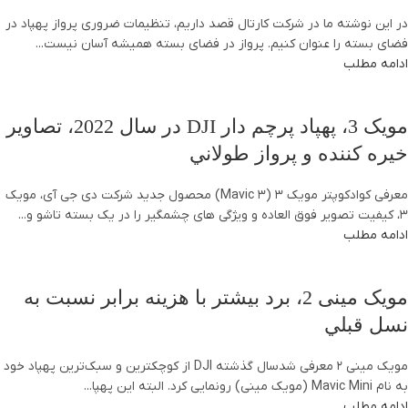
در این نوشته ما در شرکت کارتال قصد داریم، تنظیمات ضروری پرواز پهپاد در
فضای بسته را عنوان کنیم. پرواز در فضای بسته همیشه آسان نیست...
ادامه مطلب
مويک 3، پهپاد پرچم دار DJI در سال 2022، تصاوير
خيره کننده و پرواز طولاني
معرفي کوادکوپتر مويک 3 (Mavic 3) محصول جديد شرکت دي جي آي، مویک
3، کیفیت تصویر فوق العاده و ویژگی های چشمگیر را در یک بسته تاشو و...
ادامه مطلب
مویک مینی 2، برد بيشتر با هزينه برابر نسبت به
نسل قبلي
مویک مینی 2 معرفی شدسال گذشته DJI از کوچکترین و سبک‌ترین پهپاد خود
به نام Mavic Mini (مویک مینی) رونمایی کرد. البته اين پهپا...
ادامه مطلب