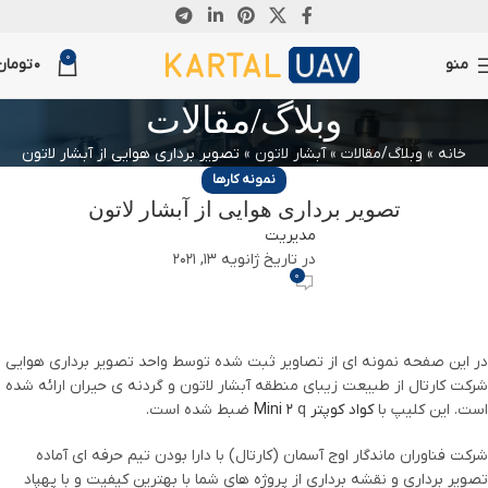
03
04
25
24
24
29
31
17
14
17
10
01
0
اکتبر
ژوئن
آوریل
آوریل
مارس
مارس
فوریه
مارس
مارس
جولای
ژانویه
دسامبر
منو
0
تومان
وبلاگ/مقالات
خانه
»
وبلاگ/مقالات
»
آبشار لاتون
»
تصویر برداری هوایی از آبشار لاتون
نمونه کارها
تصویر برداری هوایی از آبشار لاتون
مدیریت
در تاریخ ژانویه 13, 2021
0
در این صفحه نمونه ای از تصاویر ثبت شده توسط واحد تصویر برداری هوایی
شرکت کارتال از طبیعت زیبای منطقه آبشار لاتون و گردنه ی حیران ارائه شده
است. این کلیپ با
کواد کوپتر Mini 2
q ضبط شده است.
شرکت فناوران ماندگار اوج آسمان (کارتال) با دارا بودن تیم حرفه ای آماده
تصویر برداری و نقشه برداری از پروژه های شما با بهترین کیفیت و با پهپاد