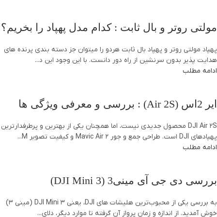
مولتی روتر و بال ثابت : کدام مدل پهپاد را بخریم؟
پهپاد مولتی روتر و پهپاد بال ثابت هردو را میتوان جز دسته بندی پرنده های
هدایت پذیر بدون سرنشین از راه دور دانست. با این وجود این د...
ادامه مطلب
ایر 2اس (Air 2S) : بررسی و معرفی ویژگی ها
DJI Air 2S محصول جدیدی نیست، اما همچنان یکی از بهترین و پرطرفدارترین
پهپادهای DJI است. طراحی جمع و جور Mavic Air 2 و کیفیت تصویر M...
ادامه مطلب
بررسی دی جی آی مینی3 (DJI Mini 3)
به بررسی یکی از محبوب‌ترین هلیشات های DJI، یعنی DJI Mini 3 (مینی 3)
خوش آمدید. از اندازه و زمان پرواز آن گرفته تا موارد دیگر، دلای...