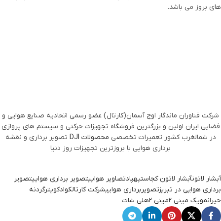
های بروز می باشد.
شرکت فناوران ماندگار اوج آسمان(کارتال) عضو رسمی اتحادیه صنایع هوایی و
فضایی ایران اولین و بزرگترین فروشگاه تجهیزات حرکتی و سیستم های پروازی
در شمالغرب کشور تعمیرات تخصصی
محصولات DJI
تصویر برداری و نقشه
برداری هوایی با بروزترین تجهیزات روز دنیا
آبشار لاتون
آبشار لاتون کجاست
پهپاد
تصاویر هوایی
تصویر برداری هوایی
تصویر
برداری هوایی در تبریز
تصویربرداری هوایی
شرکت کارتال
کوادکوپتر
گردنه
حیران
مویک مینی 2
مینی 2
هلی شات