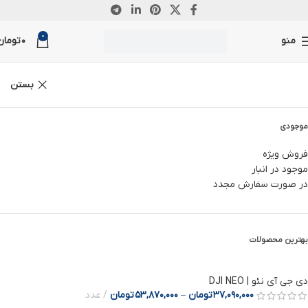
0
منو
0
تومان
بستن
موجودی
فروش ویژه
موجود در انبار
در صورت سفارش مجدد
بهترین محصولات
دی جی آی نئو | DJI NEO
37,090,000
تومان
–
53,870,000
تومان
عدد