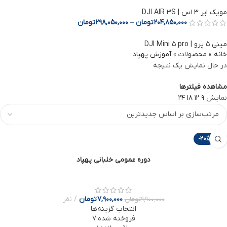
مویک ایر 3 اس | DJI AIR 3S
204,850,000
تومان
–
298,050,000
تومان
مینی ۵ پرو | DJI Mini ۵ pro
خانه
»
محصولات
»
آموزش پهپاد
در حال نمایش یک نتیجه
مشاهده فیلترها
نمایش
9
12
18
24
-20%
دوره عمومی خلبانی پهپاد
7,900,000
تومان
نفر
9,900,000
تومان
انتخاب گزینه‌ها
فروخته شده:
7