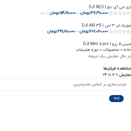
دی جی آی نئو | DJI NEO
37,310,000
تومان
–
54,190,000
تومان
عدد
مویک ایر 3 اس | DJI AIR 3S
206,060,000
تومان
–
299,810,000
تومان
مینی ۵ پرو | DJI Mini ۵ pro
خانه
»
محصولات
»
دوره هلیشات
Facebook
در حال نمایش یک نتیجه
Instagram
مشاهده فیلترها
نمایش
9
12
18
24
linkedin
WhatsApp
-20%
Telegram