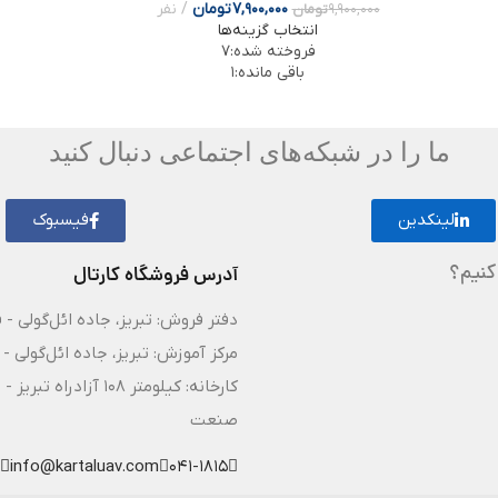
7,900,000
تومان
نفر
9,900,000
تومان
انتخاب گزینه‌ها
فروخته شده:
7
باقی مانده:
1
ما را در شبکه‌های اجتماعی دنبال کنید
لینکدین
فیسبوک
کنیم؟
آدرس فروشگاه کارتال
دفتر فروش: تبریز، جاده ائل‌گولی - 
مرکز آموزش: تبریز، جاده ائل‌گولی - 
کارخانه: کیلومتر ۸
صنعت
info@kartaluav.com
041-1815