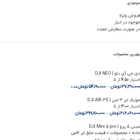
موجودی
فروش ویژه
موجود در انبار
در صورت سفارش مجدد
بهترین محصولات
دی جی آی نئو | DJI NEO
امتیاز
4.50
از 5
37,310,000
تومان
–
54,190,000
تومان
عدد
مویک ایر 3 اس | DJI AIR 3S
Facebook
امتیاز
3.00
از 5
206,060,000
تومان
–
299,810,000
تومان
Instagram
مینی ۵ پرو | DJI Mini ۵ pro
linkedin
خانه
»
محصولات
»
قیمت ملخ ایر 2اس
در حال نمایش یک نتیجه