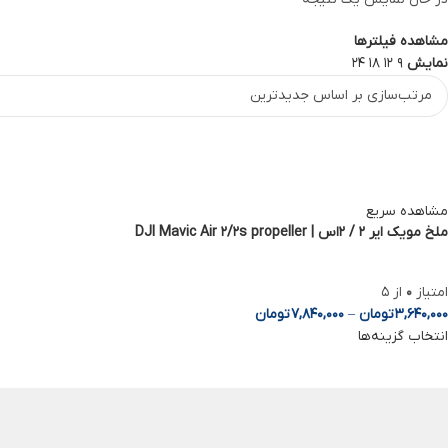
WhatsApp
Telegram
مشاهده فیلترها
نمایش
9
12
18
24
مشاهده سریع
ملخ مویک ایر 2 / 2اس | DJI Mavic Air 2/2s propeller
امتیاز
0
از 5
3,640,000
تومان
–
7,840,000
تومان
انتخاب گزینه‌ها