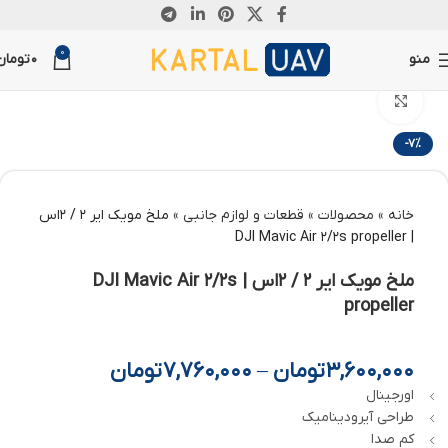
0
منو
0
تومان
بزرگنمایی تصویر
-7%
خانه
»
محصولات
»
قطعات و لوازم جانبی
»
ملخ مویک ایر 2 / 2اس
| DJI Mavic Air 2/2s propeller
ملخ مویک ایر 2 / 2اس | DJI Mavic Air 2/2s
propeller
3,600,000
تومان
–
7,760,000
تومان
اورجینال
طراحی آیرودینامیک
کم صدا