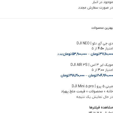
موجود در انبار
در صورت سفارش مجدد
بهترین محصولات
دی جی آی نئو | DJI NEO
امتیاز
4.50
از 5
37,110,000
تومان
–
53,900,000
تومان
عدد
مویک ایر 3 اس | DJI AIR 3S
امتیاز
3.00
از 5
204,960,000
تومان
–
298,210,000
تومان
مینی ۵ پرو | DJI Mini ۵ pro
خانه
»
محصولات
»
قیمت ملخ پهپاد
در حال نمایش یک نتیجه
مشاهده فیلترها