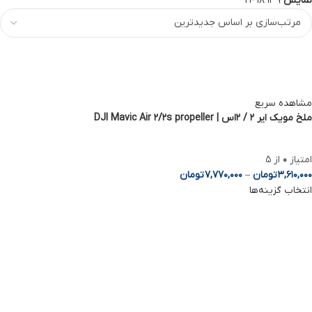
نمایش
9
12
18
24
مشاهده سریع
ملخ مویک ایر 2 / 2اس | DJI Mavic Air 2/2s propeller
امتیاز
0
از 5
3,610,000
تومان
–
7,770,000
تومان
انتخاب گزینه‌ها