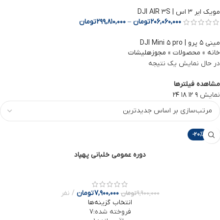
مویک ایر 3 اس | DJI AIR 3S
206,060,000
تومان
–
299,810,000
تومان
مینی ۵ پرو | DJI Mini ۵ pro
خانه
»
محصولات
»
مجوزهلیشات
در حال نمایش یک نتیجه
مشاهده فیلترها
نمایش
9
12
18
24
-20%
دوره عمومی خلبانی پهپاد
7,900,000
تومان
نفر
9,900,000
تومان
انتخاب گزینه‌ها
فروخته شده:
7