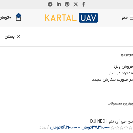
0
منو
0
تومان
بستن
موجودی
فروش ویژه
موجود در انبار
در صورت سفارش مجدد
بهترین محصولات
دی جی آی نئو | DJI NEO
37,310,000
تومان
–
54,190,000
تومان
عدد