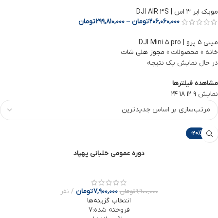
مویک ایر 3 اس | DJI AIR 3S
206,060,000
تومان
–
299,810,000
تومان
مینی ۵ پرو | DJI Mini ۵ pro
خانه
»
محصولات
»
مجوز هلی شات
در حال نمایش یک نتیجه
مشاهده فیلترها
نمایش
9
12
18
24
-20%
دوره عمومی خلبانی پهپاد
7,900,000
تومان
نفر
9,900,000
تومان
انتخاب گزینه‌ها
فروخته شده:
7