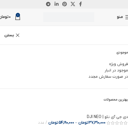
0
منو
0
تومان
بستن
موجودی
فروش ویژه
موجود در انبار
در صورت سفارش مجدد
بهترین محصولات
دی جی آی نئو | DJI NEO
37,310,000
تومان
–
54,190,000
تومان
عدد