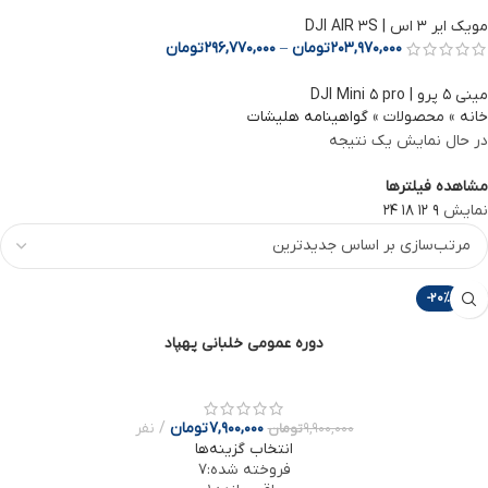
مویک ایر 3 اس | DJI AIR 3S
203,970,000
تومان
–
296,770,000
تومان
مینی ۵ پرو | DJI Mini ۵ pro
خانه
»
محصولات
»
گواهینامه هلیشات
در حال نمایش یک نتیجه
مشاهده فیلترها
نمایش
9
12
18
24
-20%
دوره عمومی خلبانی پهپاد
7,900,000
تومان
نفر
9,900,000
تومان
انتخاب گزینه‌ها
فروخته شده:
7