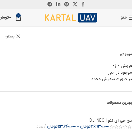
0
منو
0
تومان
بستن
موجودی
فروش ویژه
موجود در انبار
در صورت سفارش مجدد
بهترین محصولات
دی جی آی نئو | DJI NEO
36,930,000
تومان
–
53,640,000
تومان
عدد