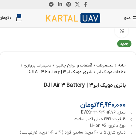
0
تماشای ویدئو
منو
0
تومان
بزرگنمایی تصویر
جدید
خانه
»
محصولات
»
قطعات و لوازم جانبی
»
تجهیزات پروازی
»
قطعات مویک ایر
»
باتری مویک ایر3 | DJI Air 3 Battery
باتری مویک ایر3 | DJI Air 3 Battery
24,940,000
تومان
مدل: BWX233-4241-14.76
ظرفیت: 4241 میلی آمپر ساعت
نوع باتری: Li-ion 4S
دمای شارژ: 5 تا 40 درجه سانتی گراد (41 تا 104 درجه فارنهایت)