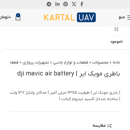
0
منو
0
تومان
بزرگنمایی تصویر
ناموجود
خانه
»
محصولات
»
قطعات و لوازم جانبی
»
تجهیزات پروازی
»
قطعات مویک
باطری مویک ایر | dji mavic air battery
| باتری مویک ایر | ظرفیت 2375 میلی آمپر | حداکثر ولتایژ 13.2 ولت
| ساخته شده از اکسید لیتیوم کبالت |
مقایسه