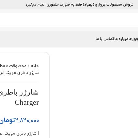
فروش محصولات پروازی (پهپاد) فقط به صورت حضوری انجام میگیرد.
وزها
درباره ما
تماس با ما
خانه
»
محصولات
»
قطع
شارژر باطری مویک ایر | ic Air Battery Charger
Charger
2,820,000
تومان
| شارژر باتری مویک ایر | ورودی 100 تا 240 ولت | شارژ 5