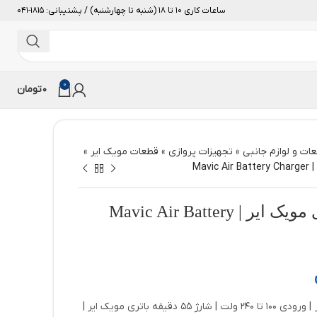
ساعات کاری 10 تا 18 (شنبه تا چهارشنبه) / پشتیبانی: 1815-041
0
0
تومان
ات و لوازم جانبی
»
تجهیزات پروازی
»
قطعات مویک ایر
»
Mav
شارژر باطری مویک ایر | Mavic Air Battery
5 دقیقه باتری مویک ایر |