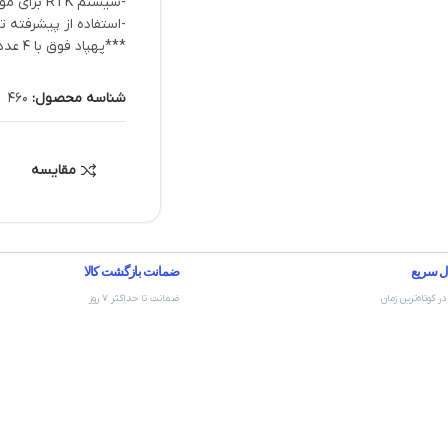
-سیستم RTK برای موقعیت یابی دقیق
-استفاده از پیشرفته تر
***پهپاد فوق با 4 عدد باطری و یک عدد شارژر ارائه میگردد***
شناسه محصول:
460
مقایسه
ل سریع
ضمانت بازگشت کالا
در کوتاه‌ترین زمان
ضمانت تا حداکثر ۷ روز