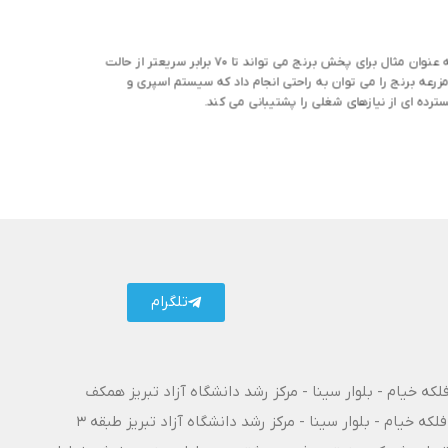
از سیستم بذرپاشی 2.0 به کار گرفته اند که دارای ظرفیت بالای 20 لیتر و همچنین سرعت خیره کننده 15 کیلوگرم در دقیقه می باشد. به عنوان مثال برای پخش برنج می تواند تا 70 برابر سریعتر از حالت
زرعه برنج را می توان به راحتی انجام داد که سیستم اسپری و
تلگرام
فلکه خیام - بلوار سینا - مرکز رشد دانشگاه آزاد تبریز همکف
فلکه خیام - بلوار سینا - مرکز رشد دانشگاه آزاد تبریز طبقه 3