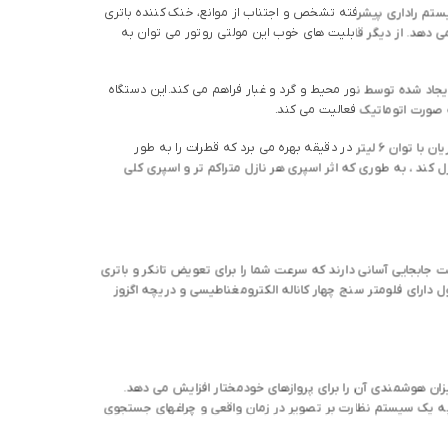
یستم راداری پیشرفته تشخص و اجتناب از موانع، خنک کننده باتری
 می دهد. از دیگر قابلیت های خوب این مولتی روتور می توان به
این دستگاه
به سادگی تمامی پارامترهای عملیاتی را تنظیم کنید و T20 می تواند به راحتی در تمامی سناریوها عملکرد خودمختاری داشته باشد. تی 20 از 8 نازل و پمپ جریان با توان 6 لیتر در دقیقه بهره می برد که قطرات را به طور
مغناطیسی چهار کانال تازه توسعه یافته می تواند به طور مستقل 4 خط لوله مایع T20 را کنترل کند ، به طوری که اثر اسپری هر نازل متراکم تر و اسپری کلی
ری قابلیت جابجایی آسانی دارند که سرعت شما را برای تعویض تانکر و باتری
با آب مستقیم شست. همچنین محصول دارای فلومتر سنج چهار کاناله الکترومغناطیسی و دریچه اگزوز
 میزان هوشمندی آن را برای پروازهای خودمختار افزایش می دهد.
 یک سیستم نظارت بر تصویر در زمان واقعی و چراغهای جستجوی