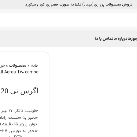
فروش محصولات پروازی (پهپاد) فقط به صورت حضوری انجام میگیرد.
وزها
درباره ما
تماس با ما
خانه
»
محصولات
»
خرید
JI Agras T20 combo
اگرس تی 20 کمبو | DJI Agras T20 combo
-ظرفیت تانکر: 20 لیتر (20 کیلوگرم) مایعات
-مجهز به سیستم رادا
-توان پرواز 15 دقیقه ای
-مجهز به دوربین FPV