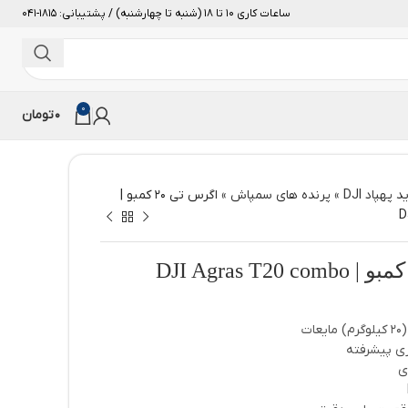
ساعات کاری 10 تا 18 (شنبه تا چهارشنبه) / پشتیبانی: 1815-041
0
0
تومان
 پهپاد DJI
»
پرنده های سمپاش
»
اگرس تی 20 کمبو |
D
ری پیشرفته