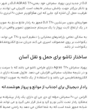
DJI از جدیدترین پهپاد سمپاش خود یعنی DJI AGRAS T20 در شهر شنژن، استان گوانگدونگ جنوبی چین رونمایی کرد.
Facebook
و تانکر بزرگتر جهت پاشش بیشتر مایعات است. کاربران می توانند به
ظرفیت حمل آن اشاره کرد جایی که این هگزاکوپتر مخزن 20 لیتری دارد و می تواند حجم گسترده ای از مایعات و سموم آفت کش را برای سمپاشی حمل کند.
Instagram
هواپیمای بدون سرنشین DJI T20 مجهز به رادار مانع سنج به صورت همه جانبه است و این امکان را برای شناسایی موانع موجود در مزارع و غلبه بر موانع ایجاد شده توسط نور محیط و گرد و غبار فراهم می کند.
linkedin
در یک ارتفاع ثابت پرواز با یک سیستم جستجوی تصویر واقعی در شب عمل می کند. سیستم RTK که دقت اندازه گیری آن در سطح سانتی
WhatsApp
یکنواخت بر روی محصولات اسپری می کند.
Telegram
یکنواخت تر باشد.
ساختار تاشو برای حمل و نقل آسان
پهپاد سمپاش Agras T20 دارای طراحی تاشو می با
الکترومغناطیسی می باشد و با استفاده از یک دکمه به صورت اتوما
رادار دیجیتال برای اجتناب از موانع و پرواز هوشمندانه
اگراس تی 20 سمپاش حرفه ای دی جی ای دارای یک رادار پ
عملکرد رادار تحت تاثیر نور و گرد و غبار قرار نمی گیرد و می تواند ش
شبانه مجهز شده است که به شما امکان می دهد به راحتی محیط کار 