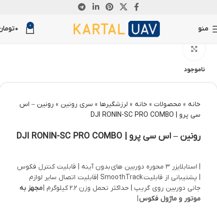
0
منو
0
تومان
بزرگنمایی تصویر
ناموجود
خانه
»
محصولات
»
خانه
»
لرزشگیرها
»
سری رونین
»
رونین – اس
سی پرو | DJI RONIN-SC PRO COMBO
رونین – اس سی پرو | DJI RONIN-SC PRO COMBO
| استابلایزر 3 محوره دوربین های بدون آینه | قابلیت کنترل فکوس
| پشتیبانی از قابلیت SmoothTrack |قابلیت اتصال سایر لوازم
جانی دوربین روی گریپ | حداکثر تحمل وزن 2.2 کیلوگرم |
مجهز به
موتور و ماژول فکوس
|