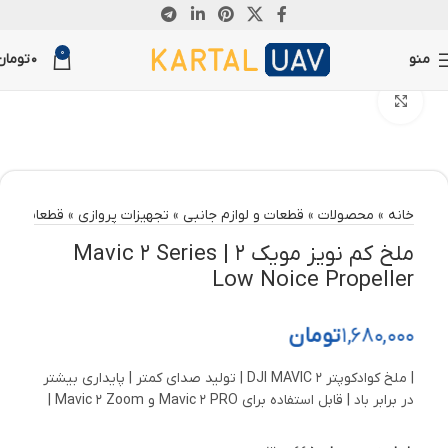
0
منو
0
تومان
بزرگنمایی تصویر
خانه
»
محصولات
»
قطعات و لوازم جانبی
»
تجهیزات پروازی
»
قطعات مویک
ملخ کم نویز مویک 2 | Mavic 2 Series
Low Noice Propeller
1,680,000
تومان
| ملخ کوادکوپتر DJI MAVIC 2 | تولید صدای کمتر | پایداری بیشتر
در برابر باد | قابل استفاده برای Mavic 2 PRO و Mavic 2 Zoom |