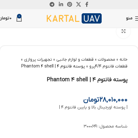
0
منو
0
تومان
بزرگنمایی تصویر
خانه
»
محصولات
»
قطعات و لوازم جانبی
»
تجهیزات پروازی
»
قطعات فانتوم 4/4پرو
»
پوسته فانتوم 4 | Phantom 4 shell
پوسته فانتوم 4 | Phantom 4 shell
28,010,000
تومان
| پوسته اورجینال بالا و پایین فانتوم 4 |
شناسه محصول:
3000641