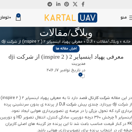
0
منو
0
تومان
وبلاگ/مقالات
خانه
»
وبلاگ/مقالات
»
DJI
»
معرفی پهپاد اینسپایر 2 ( inspire 2) از شرکت dji
,
اخبار
مقاله ها
معرفی پهپاد اینسپایر 2 ( inspire 2) از شرکت dji
مدیریت
در تاریخ نوامبر 17, 2016
0
در این مقاله
شرکت کارتال
قصد دارد تا به معرفی پهپاد اینسپایر 2 ( inspire 2)
از شرکت dji بپردازد. چندی پیش
شرکت DJI
از پرنده ی بدون سرنشینی پرده
برداری کرد که تحول بزرگی را در عرصه ی تصویربرداری هوایی ایجاد نمود.
اینسپایر 1! چرخش 360 درجه دوربین، سادگی کنترل، انتقال تصویر HD و دوربین
4K در کنار قیمت مناسب باعث شد تا این پرنده جز گزینه های اصلی کاربران
حرفه ای در انتخاب پرنده برای تصویربرداری هوایی باشد.