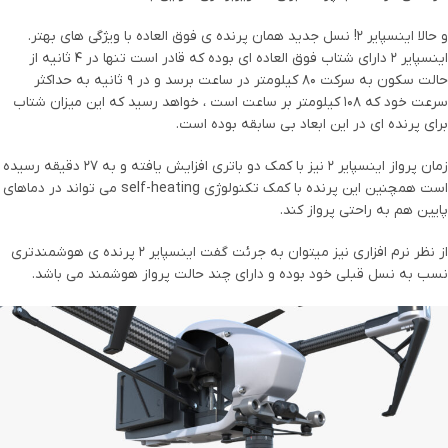
و حالا اینسپایر 2! نسل جدید همان پرنده ی فوق العاده با ویژگی های بهتر.
اینسپایر 2 دارای شتاب فوق العاده ای بوده که قادر است تنها در 4 ثانیه از
حالت سکون به سرکت 80 کیلومتر در ساعت برسد و در 9 ثانیه به حداکثر
سرعت خود که 108 کیلومتر بر ساعت است ، خواهد رسید که این میزان شتاب
برای پرنده ای در این ابعاد بی سابقه بوده است.
زمان پرواز اینسپایر 2 نیز با کمک دو باتری افزایش یافته و به 27 دقیقه رسیده
است همچنین این پرنده با کمک تکنولوژی self-heating می تواند در دماهای
پایین هم به راحتی پرواز کند.
از نظر نرم افزاری نیز میتوان به جرئت گفت اینسپایر 2 پرنده ی هوشمندتری
نسب به نسل قبلی خود بوده و دارای چند حالت پرواز هوشمند می باشد.