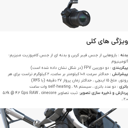
ویژگی های کلی
بدنه
: بازوهایی از جنس فیبر کربن و بدنه ای از جنس کامپوزیت منیزیم-
آلومینیوم
پیکربندی
: دو دوربین FPV (در شکل نشان داده شده است)
پیشرانش
: حداکثر سرعت 108 کیلومتر بر ساعت، 2 کیلوگرم تراست برای هر
روتور، ملخ 15 اینچی ، حداکثر زمان پرواز 27 دقیقه (با X4S)
باتری
: دو عدد باتری ، سیستم self-heating ، 98 وات ساعت
پردازش و ذخیره سازی تصویر
: ثبت تصاویر 5.2k @ 4.2 Gps RAW ، cinecore
2.0 ،