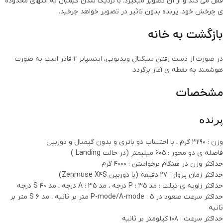
قفل می کند و از آن تصویر میگیرد. با نزدیک شدن گیمبال به انتهای محدوده
ی چرخش خود، پرنده بدون تاثیر در تصویر خواهد چرخید.
بازگشت به خانه
در صورت از دست رفتن سیگنال ویدیویی، اینسپایر 2 قادر است به صورت
هوشمند به نقطه ی آغاز برگردد.
مشخصات
پرنده
وزن : 3290 گرم ، با احتساب دو باتری و بدون گیمبال و دوربین
فاصله ی دو محور : 605 میلیمتر (در حالت Landing )
حداکثر وزن در هنگام برخواستن : 4000 گرم
حداکثر زمان پرواز : 27 دقیقه (با دوربین Zenmuse X4S)
حداکثر زاویه ی تیلت : مد P : 35 درجه ، مد A : 35 درجه ، مد S 40 درجه
حداکثر سرعت صعود در P-mode/A-mode : 5 متر بر ثانیه ، مد S 6 متر بر
ثانیه
حداکثر سرعت : 108 کیلومتر بر ثانیه