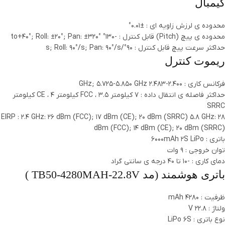
گیمبال
محدوده ی لرزش زاویه ای : ±0.01°
محدوده ی پیچ (Pitch) قابل کنترل : -130° to+40°; Roll: ±20°; Pan: ±320°
حداکثر سرعت پیچ قابل کنترل : 90°/s; Roll: 90°/s; Pan: 90°/s
ریموت کنترل
فرکانس کاری : 2.400-2.483 GHz; 5.725-5.850 GHz
حداکثر فاصله ی انتقال داده : 7 کیلومتر FCC ، 3.5 کیلومتر CE ، 4 کیلومتر
SRRC
EIRP : 2.4 GHz: 26 dBm (FCC); 17 dBm (CE); 20 dBm (SRRC) 5.8 GHz: 28
dBm (FCC); 14 dBm (CE); 20 dBm (SRRC)
باتری : 6000mAh 2S LiPo
توان خروجی : 9 وات
دمای کاری : -10 تا 40 درجه ی سانتی گراد
باتری هوشمند (مد TB50-4280MAH-22.8V )
ظرفیت : 4280 mAh
ولتاژ : 22.8 V
نوع باتری : LiPo 6S