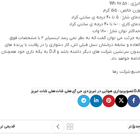
انرژی : 97.58 Wh
وزن خالص : 515 گرم
دمای شارژ : 5 تا 40 درجه ی سانتی گراد
دمای کاری : -10 تا 40 درجه ی سانتی گراد
حداکثر توان شارژ : 180 وات
به جرئت می توان گفت که به نظر نمی رسد اینسپایر 2 با مشخصات فوق
العاده و سابقه درخشان نسل قبلی اش، کار دشواری را در رقابت با پرنده های
بدون سرنشین شرکت های دیگر داشته باشد و DJI به یکه تازی خود همچنان
ادامه خواهد داد.
منبع:شرکت رها
DJI
تصویربرداری هوایی در تبریز
دی جی آی
هلی شات
هلی شات تبریز
جدیدتر
قدیمی تر