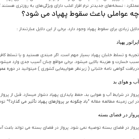
عملکرد : نسخه‌های جدیدتر نرم افزار اغلب دارای ویژگی‌های به روزتری هستند
چه عواملی باعث سقوط پهپاد می شود؟
دلایل زیادی برای سقوط پهپاد وجود دارد. برخی از این دلایل عبارتنداز :
اپراتور پهپاد
تجربه و تسلط خلبان پهپاد بسیار مهم است. اگر مبتدی هستید و یا تسلط کافی بر
سبب خسارت و هزینه بالایی میشود. برخی مواقع چنان آسیب جدی وارد میشود ک
دریافت گواهی نامه خلبانی ( زیرنظر هواپیمایی کشوری ) میتوانید در
دوره عمو
آب و هوای بد
پرواز در شرایط آب و هوایی بد، حفظ پایداری پهپاد دشوار میسازد. قبل از پرواز 
در این زمینه مطالعه مقاله
“باد چگونه بر پروازهای پهپاد تأثیر می گذارد؟”
توص
پرواز در فضای بسته
پرواز در فضای بسته توصیه نمی شود. پرواز در فضای بسته می تواند باعث آسی