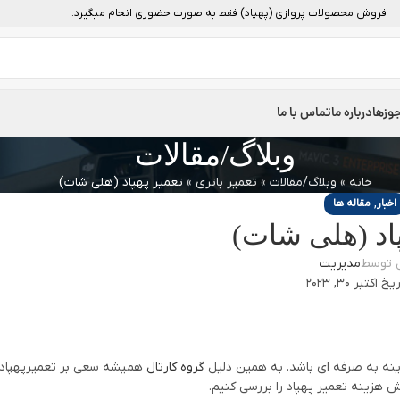
فروش محصولات پروازی (پهپاد) فقط به صورت حضوری انجام میگیرد.
وزها
درباره ما
تماس با ما
وبلاگ/مقالات
خانه
»
وبلاگ/مقالات
»
تعمیر باتری
»
تعمیر پهپاد (هلی شات)
,
اخبار
مقاله ها
پاد (هلی شات)
ل توسط
مدیریت
 اکتبر 30, 2023
زینه به صرفه ای باشد. به همین دلیل
گروه کارتال
همیشه سعی بر تعمیرپهپاد 
هزینه تعمیر پهپاد را بررسی کنیم.