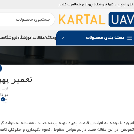
رتال، اولین و تنها فروشگاه پهپادی شمالغرب کشور
05
08
04
20
29
11
آوریل
مارس
مارس
ژانویه
نوامبر
سپتامبر
وبلاگ/مقالات
آموزشگاه
فروشگاه
مج
دسته بندی محصولات
تعمیر په
ارسا
در تاریخ
0
امروزه با توجه به افزایش قیمت پهپاد تهیه پرنده جدید ، همیشه نمیتواند گ
تعویض. در این مقاله قصد داریم عوامل سقوط ، نحوه نگهداری و چگونگی کاهش 